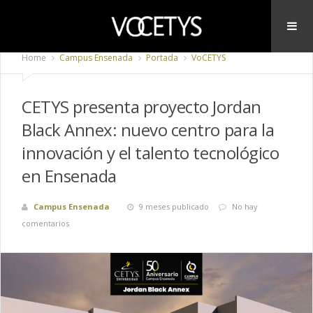
Home
Campus Ensenada
Portada
VoCETYS
CETYS presenta proyecto Jordan
Black Annex: nuevo centro para la
innovación y el talento tecnológico
en Ensenada
Campus Ensenada
9 meses publicado
No hay
comentarios