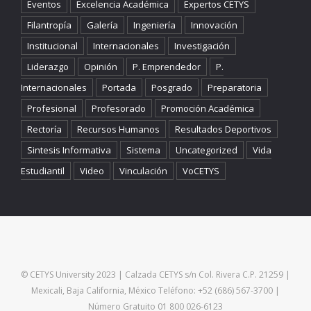
Eventos
Excelencia Académica
Expertos CETYS
Filantropía
Galería
Ingeniería
Innovación
Institucional
Internacionales
Investigación
Liderazgo
Opinión
P. Emprendedor
P.
Internacionales
Portada
Posgrado
Preparatoria
Profesional
Profesorado
Promoción Académica
Rectoría
Recursos Humanos
Resultados Deportivos
Sintesis Informativa
Sistema
Uncategorized
Vida
Estudiantil
Video
Vinculación
VoCETYS
© CETYS University 2023 | Calzada CETYS s/n Col. Rivera C.P. 21259 |
Mexicali, Baja California, México Teléfono: +52 (686) 567-3700 |
Número Gratuito 01 800 026-6123