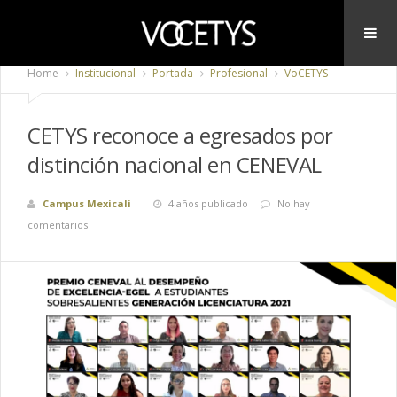
Home
Institucional
Portada
Profesional
VoCETYS
CETYS reconoce a egresados por
distinción nacional en CENEVAL
Campus Mexicali
4 años publicado
No hay
comentarios