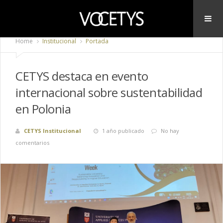
Home
Institucional
Portada
CETYS destaca en evento
internacional sobre sustentabilidad
en Polonia
CETYS Institucional
1 año publicado
No hay
comentarios