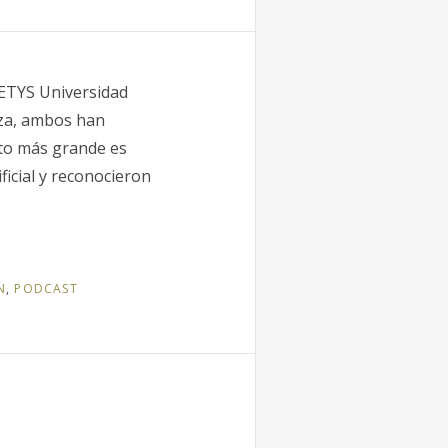
CETYS Universidad
oza, ambos han
reto más grande es
ficial y reconocieron
N
,
PODCAST