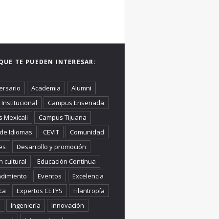
QUE TE PUEDEN INTERESAR:
ersario
Academia
Alumni
Institucional
Campus Ensenada
 Mexicali
Campus Tijuana
 de Idiomas
CEVIT
Comunidad
es
Desarrollo y promoción
n cultural
Educación Continua
dimiento
Eventos
Excelencia
ca
Expertos CETYS
Filantropía
Ingeniería
Innovación