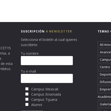
SUSCRIPCIÓN
A NEWSLETTER
TEMAS 
Selecciona el boletín al cual quieres
suscribirte:
60 Aniv
ma CETYS
Avance 
rnia, a
Tu nombre
s
Campus
 de esta
Centro
ámbitos
Tu e-mail
Deport
Difusio
Campus Mexicali
Empren
Campus Ensenada
Académi
Campus Tijuana
Galería
Alumni