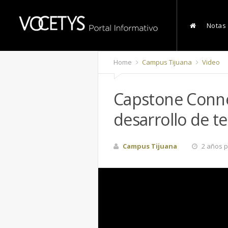
Notas
Home
Campus Tijuana
Video
Capstone Connec
desarrollo de t
Campus Tijuana
2 años p