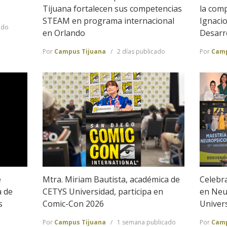
Tijuana fortalecen sus competencias
la comp
STEAM en programa internacional
Ignacio
ado
en Orlando
Desarr
Por
Campus Tijuana
2 días publicado
Por
Camp
e
Mtra. Miriam Bautista, académica de
Celebr
a de
CETYS Universidad, participa en
en Neu
s
Comic-Con 2026
Univer
Por
Campus Tijuana
1 semana publicado
Por
Camp