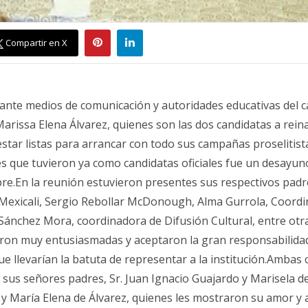
Compartir en X
 ante medios de comunicación y autoridades educativas del 
arissa Elena Álvarez, quienes son las dos candidatas a rei
estar listas para arrancar con todo sus campañas proselitis
es que tuvieron ya como candidatas oficiales fue un desayuno
re.En la reunión estuvieron presentes sus respectivos padre
Mexicali, Sergio Rebollar McDonough, Alma Gurrola, Coordi
a Sánchez Mora, coordinadora de Difusión Cultural, entre ot
ron muy entusiasmadas y aceptaron la gran responsabilidad
ue llevarían la batuta de representar a la institución.Ambas
 sus señores padres, Sr. Juan Ignacio Guajardo y Marisela d
z y María Elena de Álvarez, quienes les mostraron su amor y