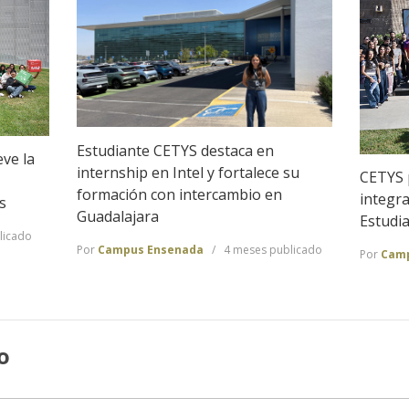
Estudiante CETYS destaca en
ve la
internship en Intel y fortalece su
CETYS 
formación con intercambio en
integra
s
Guadalajara
Estudia
licado
Por
Campus Ensenada
4 meses publicado
Por
Camp
o