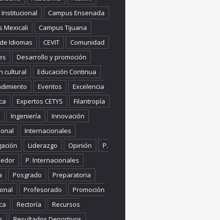
Institucional
Campus Ensenada
 Mexicali
Campus Tijuana
 de Idiomas
CEVIT
Comunidad
es
Desarrollo y promoción
n cultural
Educación Continua
dimiento
Eventos
Excelencia
ca
Expertos CETYS
Filantropía
Ingeniería
Innovación
ional
Internacionales
gación
Liderazgo
Opinión
P.
edor
P. Internacionales
a
Posgrado
Preparatoria
onal
Profesorado
Promoción
ca
Rectoría
Recursos
s
Resultados Deportivos