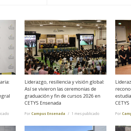
Liderazgo, resiliencia y visión global:
aria:
Lidera
Así se vivieron las ceremonias de
reconoc
graduación y fin de cursos 2026 en
egral
estudia
CETYS Ensenada
CETYS
Por
Campus Ensenada
1 mes publicado
licado
Por
Camp