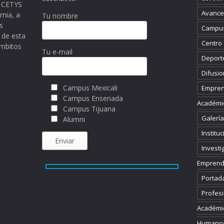
ma CETYS
Avance 
rnia, a
Tu nombre
s
Campus
 de esta
Centro
ámbitos
Tu e-mail
Deport
Difusio
Campus Mexicali
Empren
Campus Ensenada
Académi
Campus Tijuana
Galería
Alumni
Instituc
Investi
Emprend
Portad
Profesi
Académi
Humano