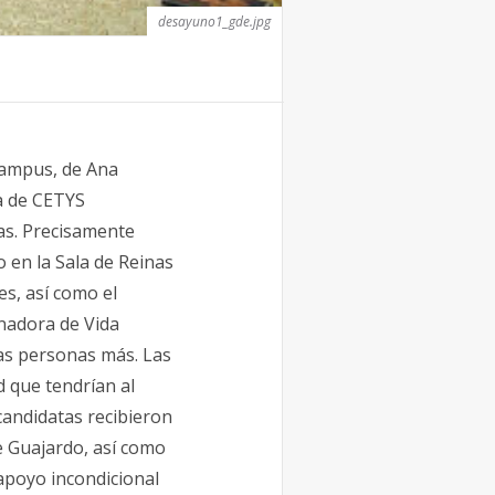
desayuno1_gde.jpg
campus, de Ana
na de CETYS
tas. Precisamente
 en la Sala de Reinas
s, así como el
nadora de Vida
ras personas más. Las
 que tendrían al
 candidatas recibieron
e Guajardo, así como
 apoyo incondicional