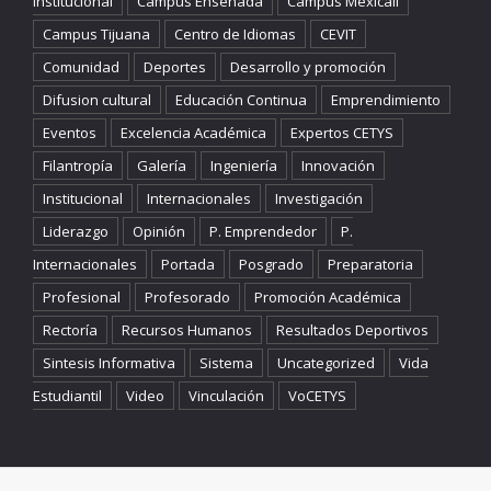
Institucional
Campus Ensenada
Campus Mexicali
Campus Tijuana
Centro de Idiomas
CEVIT
Comunidad
Deportes
Desarrollo y promoción
Difusion cultural
Educación Continua
Emprendimiento
Eventos
Excelencia Académica
Expertos CETYS
Filantropía
Galería
Ingeniería
Innovación
Institucional
Internacionales
Investigación
Liderazgo
Opinión
P. Emprendedor
P.
Internacionales
Portada
Posgrado
Preparatoria
Profesional
Profesorado
Promoción Académica
Rectoría
Recursos Humanos
Resultados Deportivos
Sintesis Informativa
Sistema
Uncategorized
Vida
Estudiantil
Video
Vinculación
VoCETYS