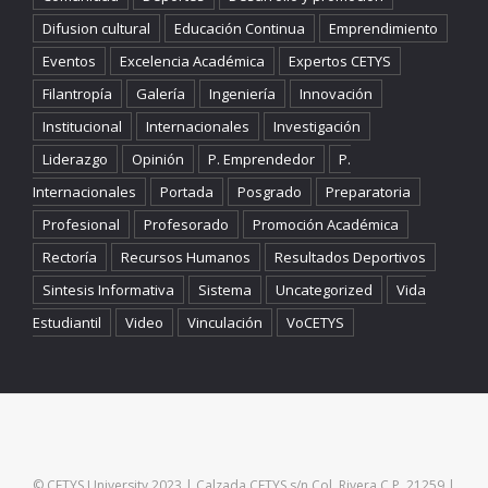
Difusion cultural
Educación Continua
Emprendimiento
Eventos
Excelencia Académica
Expertos CETYS
Filantropía
Galería
Ingeniería
Innovación
Institucional
Internacionales
Investigación
Liderazgo
Opinión
P. Emprendedor
P.
Internacionales
Portada
Posgrado
Preparatoria
Profesional
Profesorado
Promoción Académica
Rectoría
Recursos Humanos
Resultados Deportivos
Sintesis Informativa
Sistema
Uncategorized
Vida
Estudiantil
Video
Vinculación
VoCETYS
© CETYS University 2023 | Calzada CETYS s/n Col. Rivera C.P. 21259 |