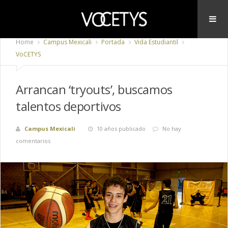
Home
Campus Mexicali
Portada
Vida Estudiantil
VoCETYS
Arrancan ‘tryouts’, buscamos
talentos deportivos
Campus Mexicali
10 años publicado
No hay
comentarios