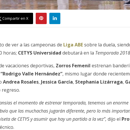
Compartir en X
to de ver a las campeonas de
Liga ABE
sobre la duela, siend
00 horas;
CETYS Universidad
debutará en la
Temporada 2018
de vacaciones deportivas,
Zorros Femenil
estrenan banderín
 “Rodrigo Valle Hernández”
, mismo lugar donde recientem
mo
Andrea Rosales
,
Jessica García
,
Stephania Lizárraga
,
G
 regreso.
ansias el momento de estrenar temporada, tenemos un enorme
bvio que las muchachas jugarán diferente, pero lo más importan
iseta de CETYS y asumir que hay un partido a la vez”,
dijo el
Pro
técnico.