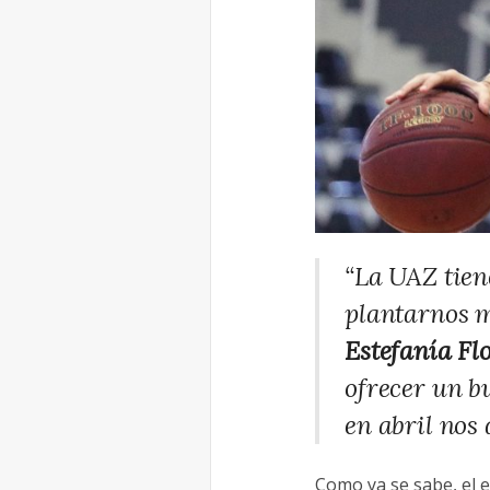
“La UAZ tien
plantarnos m
Estefanía Fl
ofrecer un b
en abril nos
Como ya se sabe, el e