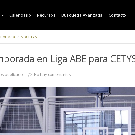
Calendario
Recursos
Búsqueda Avanzada
Contacto
Portada
VoCETYS
mporada en Liga ABE para CETY
os publicado
No hay comentarios