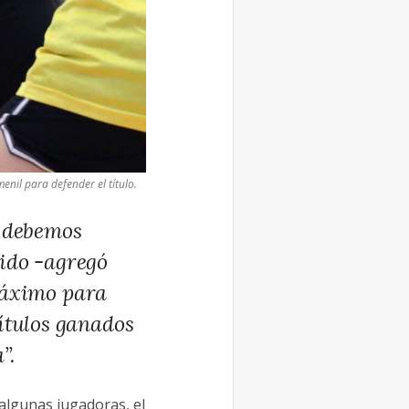
nil para defender el título.
o debemos
ido
-agregó
máximo para
ítulos ganados
”.
 algunas jugadoras, el