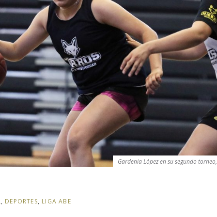
Gardenia López en su segundo torneo, 
L
,
DEPORTES
,
LIGA ABE