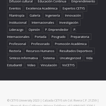
Difusion cultural
Educación Continua
Emprendimiento
Eventos
Excelencia Académica
Expertos CETYS
Filantropía
Galería
Ingeniería
Innovación
Institucional
Internacionales
Investigación
Liderazgo
Opinión
P. Emprendedor
P.
Internacionales
Portada
Posgrado
Preparatoria
Profesional
Profesorado
Promoción Académica
Rectoría
Recursos Humanos
Resultados Deportivos
Sintesis Informativa
Sistema
Uncategorized
Vida
Estudiantil
Video
Vinculación
VoCETYS
© CETYS University 2023 | Calzada CETYS s/n Col. Rivera C.P. 21259 |
Mexicali, Baja California, México Teléfono: +52 (686) 567-3700 |