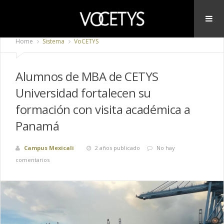
Home
Sistema
VoCETYS
Alumnos de MBA de CETYS
Universidad fortalecen su
formación con visita académica a
Panamá
Campus Mexicali
2 años publicado
No hay
comentarios