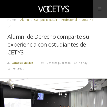
Home
Alumni
Campus Mexicali
Profesional
VoCETYS
Alumni de Derecho comparte su
experiencia con estudiantes de
CETYS
Campus Mexicali
10 meses publicado
No hay
comentarios