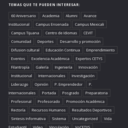
TEMAS QUE TE PUEDEN INTERESAR:
60 Aniversario
Academia
Alumni
Avance
Institucional
Campus Ensenada
Campus Mexicali
Campus Tijuana
Centro de Idiomas
CEVIT
Comunidad
Deportes
Desarrollo y promoción
Difusion cultural
Educación Continua
Emprendimiento
Eventos
Excelencia Académica
Expertos CETYS
Filantropía
Galería
Ingeniería
Innovación
Institucional
Internacionales
Investigación
Liderazgo
Opinión
P. Emprendedor
P.
Internacionales
Portada
Posgrado
Preparatoria
Profesional
Profesorado
Promoción Académica
Rectoría
Recursos Humanos
Resultados Deportivos
Sintesis Informativa
Sistema
Uncategorized
Vida
Estudiantil
Video
Vinculación
VoCETYS