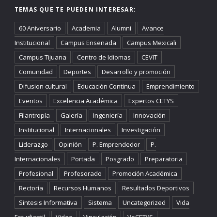
TEMAS QUE TE PUEDEN INTERESAR:
60 Aniversario
Academia
Alumni
Avance
Institucional
Campus Ensenada
Campus Mexicali
Campus Tijuana
Centro de Idiomas
CEVIT
Comunidad
Deportes
Desarrollo y promoción
Difusion cultural
Educación Continua
Emprendimiento
Eventos
Excelencia Académica
Expertos CETYS
Filantropía
Galería
Ingeniería
Innovación
Institucional
Internacionales
Investigación
Liderazgo
Opinión
P. Emprendedor
P.
Internacionales
Portada
Posgrado
Preparatoria
Profesional
Profesorado
Promoción Académica
Rectoría
Recursos Humanos
Resultados Deportivos
Sintesis Informativa
Sistema
Uncategorized
Vida
Estudiantil
Video
Vinculación
VoCETYS