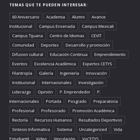
TEMAS QUE TE PUEDEN INTERESAR:
60 Aniversario
Academia
Alumni
Avance
Institucional
Campus Ensenada
Campus Mexicali
Campus Tijuana
Centro de Idiomas
CEVIT
Comunidad
Deportes
Desarrollo y promoción
Difusion cultural
Educación Continua
Emprendimiento
Eventos
Excelencia Académica
Expertos CETYS
Filantropía
Galería
Ingeniería
Innovación
Institucional
Internacionales
Investigación
Liderazgo
Opinión
P. Emprendedor
P.
Internacionales
Portada
Posgrado
Preparatoria
Profesional
Profesorado
Promoción Académica
Rectoría
Recursos Humanos
Resultados Deportivos
Sintesis Informativa
Sistema
Uncategorized
Vida
Estudiantil
Video
Vinculación
VoCETYS