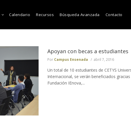
Calendario
Recursos
Búsqueda Avanzada
Contacto
Apoyan con becas a estudiantes
Por
Campus Ensenada
abril 7, 2016
Un total de 10 estudiantes de CETYS Univ
Internacional, se verán beneficiados gracia
Fundación IEnova,...