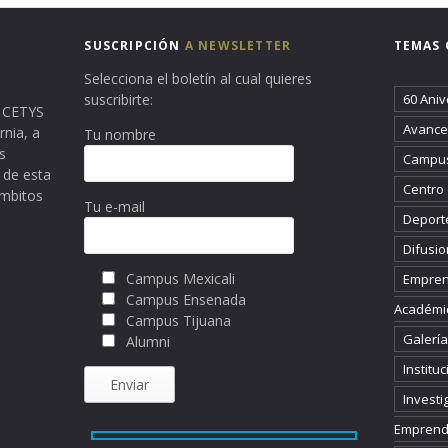
SUSCRIPCIÓN
A NEWSLETTER
TEMAS 
Selecciona el boletín al cual quieres
suscribirte:
60 Aniv
ma CETYS
Avance 
rnia, a
Tu nombre
s
Campus
 de esta
Centro
ámbitos
Tu e-mail
Deport
Difusio
Campus Mexicali
Empren
Campus Ensenada
Académi
Campus Tijuana
Galería
Alumni
Instituc
Investi
Emprend