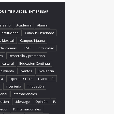
QUE TE PUEDEN INTERESAR:
ersario
Academia
Alumni
Institucional
Campus Ensenada
 Mexicali
Campus Tijuana
 de Idiomas
CEVIT
Comunidad
es
Desarrollo y promoción
n cultural
Educación Continua
dimiento
Eventos
Excelencia
ca
Expertos CETYS
Filantropía
Ingeniería
Innovación
ional
Internacionales
gación
Liderazgo
Opinión
P.
edor
P. Internacionales