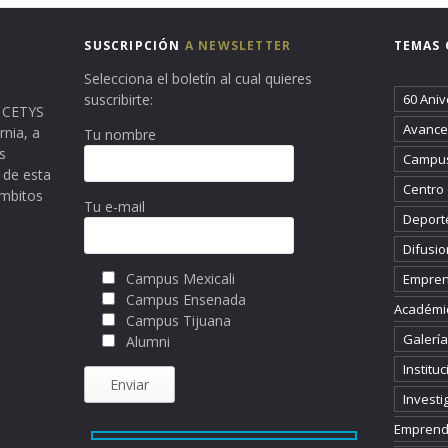
SUSCRIPCIÓN
A NEWSLETTER
TEMAS 
Selecciona el boletín al cual quieres
suscribirte:
60 Aniv
ma CETYS
Avance 
rnia, a
Tu nombre
s
Campus
 de esta
Centro
ámbitos
Tu e-mail
Deport
Difusio
Campus Mexicali
Empren
Campus Ensenada
Académi
Campus Tijuana
Galería
Alumni
Instituc
Investi
Emprend