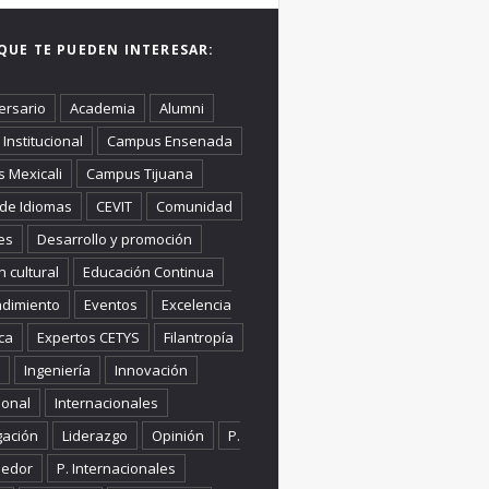
QUE TE PUEDEN INTERESAR:
ersario
Academia
Alumni
Institucional
Campus Ensenada
 Mexicali
Campus Tijuana
 de Idiomas
CEVIT
Comunidad
es
Desarrollo y promoción
n cultural
Educación Continua
dimiento
Eventos
Excelencia
ca
Expertos CETYS
Filantropía
Ingeniería
Innovación
ional
Internacionales
gación
Liderazgo
Opinión
P.
edor
P. Internacionales