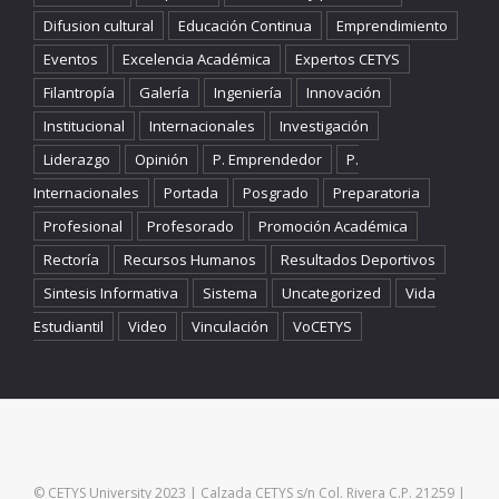
Difusion cultural
Educación Continua
Emprendimiento
Eventos
Excelencia Académica
Expertos CETYS
Filantropía
Galería
Ingeniería
Innovación
Institucional
Internacionales
Investigación
Liderazgo
Opinión
P. Emprendedor
P.
Internacionales
Portada
Posgrado
Preparatoria
Profesional
Profesorado
Promoción Académica
Rectoría
Recursos Humanos
Resultados Deportivos
Sintesis Informativa
Sistema
Uncategorized
Vida
Estudiantil
Video
Vinculación
VoCETYS
© CETYS University 2023 | Calzada CETYS s/n Col. Rivera C.P. 21259 |