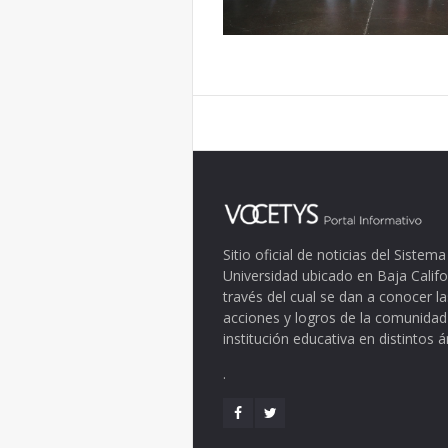
Sitio oficial de noticias del Siste
Universidad ubicado en Baja Califo
través del cual se dan a conocer la
acciones y logros de la comunidad
institución educativa en distintos 
.