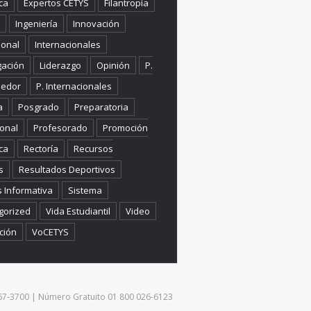
ca
Expertos CETYS
Filantropía
Ingeniería
Innovación
ional
Internacionales
gación
Liderazgo
Opinión
P.
edor
P. Internacionales
a
Posgrado
Preparatoria
onal
Profesorado
Promoción
ca
Rectoría
Recursos
s
Resultados Deportivos
s Informativa
Sistema
gorized
Vida Estudiantil
Video
ción
VoCETYS
) 567-3700 | Número Gratuito 01 800 026-6123