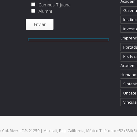
Académi
Campus Tijuana
Galería
Alumni
Instituc
Investi
Emprend
Portad
Profesi
Académi
Humano
Sintesi
Uncate
Vincula
 Col. Rivera C.P. 21259 | Mexicali, Baja California, México Teléfono: +52 (686