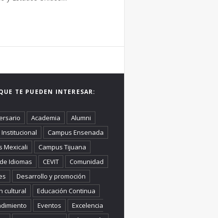
QUE TE PUEDEN INTERESAR:
ersario
Academia
Alumni
Institucional
Campus Ensenada
 Mexicali
Campus Tijuana
 de Idiomas
CEVIT
Comunidad
es
Desarrollo y promoción
n cultural
Educación Continua
dimiento
Eventos
Excelencia