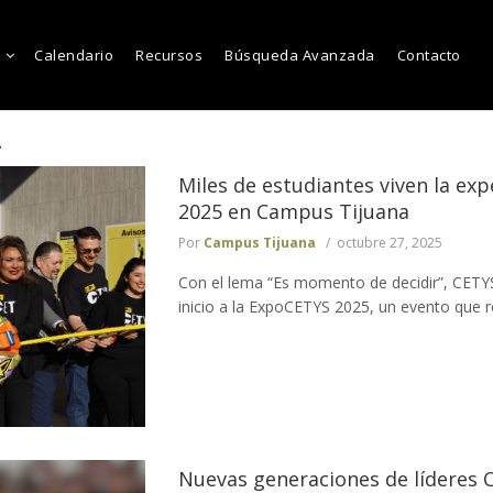
Calendario
Recursos
Búsqueda Avanzada
Contacto
A
Miles de estudiantes viven la ex
2025 en Campus Tijuana
Por
Campus Tijuana
octubre 27, 2025
Con el lema “Es momento de decidir”, CETY
inicio a la ExpoCETYS 2025, un evento que r
Nuevas generaciones de líderes 