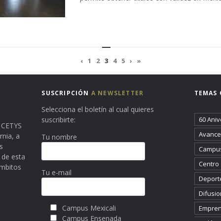
‹
1
2
3
4
5
›
»
SUSCRIPCIÓN
A NEWSLETTER
TEMAS 
Selecciona el boletín al cual quieres
suscribirte:
60 Aniv
ma CETYS
Avance 
rnia, a
Tu nombre
s
Campus
 de esta
Centro
ámbitos
Tu e-mail
Deport
Difusio
Campus Mexicali
Empren
Campus Ensenada