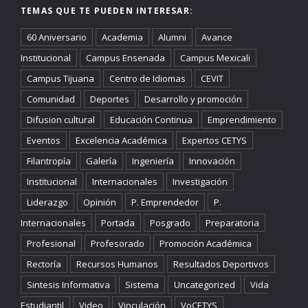
TEMAS QUE TE PUEDEN INTERESAR:
60 Aniversario
Academia
Alumni
Avance
Institucional
Campus Ensenada
Campus Mexicali
Campus Tijuana
Centro de Idiomas
CEVIT
Comunidad
Deportes
Desarrollo y promoción
Difusion cultural
Educación Continua
Emprendimiento
Eventos
Excelencia Académica
Expertos CETYS
Filantropía
Galería
Ingeniería
Innovación
Institucional
Internacionales
Investigación
Liderazgo
Opinión
P. Emprendedor
P.
Internacionales
Portada
Posgrado
Preparatoria
Profesional
Profesorado
Promoción Académica
Rectoría
Recursos Humanos
Resultados Deportivos
Sintesis Informativa
Sistema
Uncategorized
Vida
Estudiantil
Video
Vinculación
VoCETYS