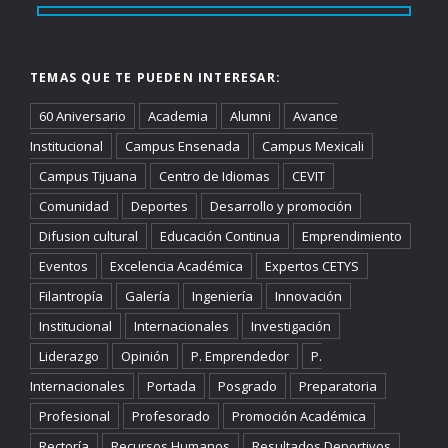
TEMAS QUE TE PUEDEN INTERESAR:
60 Aniversario
Academia
Alumni
Avance
Institucional
Campus Ensenada
Campus Mexicali
Campus Tijuana
Centro de Idiomas
CEVIT
Comunidad
Deportes
Desarrollo y promoción
Difusion cultural
Educación Continua
Emprendimiento
Eventos
Excelencia Académica
Expertos CETYS
Filantropía
Galería
Ingeniería
Innovación
Institucional
Internacionales
Investigación
Liderazgo
Opinión
P. Emprendedor
P.
Internacionales
Portada
Posgrado
Preparatoria
Profesional
Profesorado
Promoción Académica
Rectoría
Recursos Humanos
Resultados Deportivos