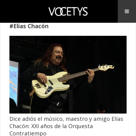
#Elias Chacón
Dice adiós el músico, maestro y amigo Elías
Chacón: XXI años de la Orquesta
Contratiempo