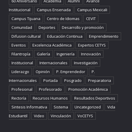
60 Aniversario
Academia
Alumni
Avance
Institucional
Campus Ensenada
Campus Mexicali
Campus Tijuana
Centro de Idiomas
CEVIT
Comunidad
Deportes
Desarrollo y promoción
Difusion cultural
Educación Continua
Emprendimiento
Eventos
Excelencia Académica
Expertos CETYS
Filantropía
Galería
Ingeniería
Innovación
Institucional
Internacionales
Investigación
Liderazgo
Opinión
P. Emprendedor
P.
Internacionales
Portada
Posgrado
Preparatoria
Profesional
Profesorado
Promoción Académica
Rectoría
Recursos Humanos
Resultados Deportivos
Sintesis Informativa
Sistema
Uncategorized
Vida
Estudiantil
Video
Vinculación
VoCETYS