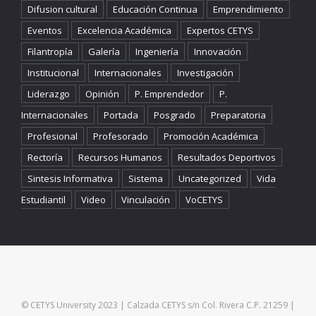
Difusion cultural
Educación Continua
Emprendimiento
Eventos
Excelencia Académica
Expertos CETYS
Filantropía
Galería
Ingeniería
Innovación
Institucional
Internacionales
Investigación
Liderazgo
Opinión
P. Emprendedor
P.
Internacionales
Portada
Posgrado
Preparatoria
Profesional
Profesorado
Promoción Académica
Rectoría
Recursos Humanos
Resultados Deportivos
Sintesis Informativa
Sistema
Uncategorized
Vida
Estudiantil
Video
Vinculación
VoCETYS
© CETYS University 2023 | Calzada CETYS s/n Col. Rivera C.P. 21259 |