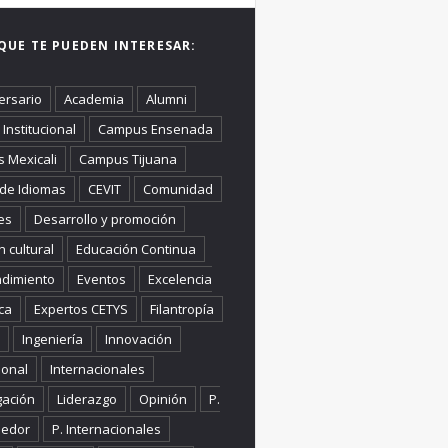
QUE TE PUEDEN INTERESAR:
ersario
Academia
Alumni
Institucional
Campus Ensenada
 Mexicali
Campus Tijuana
 de Idiomas
CEVIT
Comunidad
es
Desarrollo y promoción
n cultural
Educación Continua
dimiento
Eventos
Excelencia
ca
Expertos CETYS
Filantropía
Ingeniería
Innovación
ional
Internacionales
gación
Liderazgo
Opinión
P.
edor
P. Internacionales