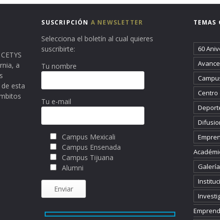
SUSCRIPCIÓN
A NEWSLETTER
TEMAS 
Selecciona el boletín al cual quieres
suscribirte:
60 Aniv
ma CETYS
Avance 
rnia, a
Tu nombre
s
Campus
 de esta
Centro
ámbitos
Tu e-mail
Deport
Difusio
Campus Mexicali
Empren
Campus Ensenada
Académi
Campus Tijuana
Galería
Alumni
Instituc
Investi
Emprend