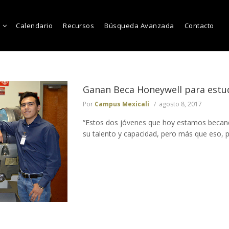
Calendario
Recursos
Búsqueda Avanzada
Contacto
Ganan Beca Honeywell para estud
Por
Campus Mexicali
agosto 8, 2017
“Estos dos jóvenes que hoy estamos becan
su talento y capacidad, pero más que eso, po