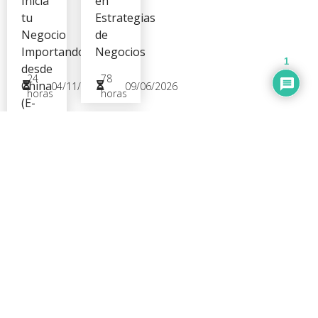
Inicia
en
tu
Estrategias
Negocio
de
Importando
Negocios
1
desde
24
78
China
04/11/2025
09/06/2026
horas
horas
(E-
Room)