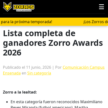
ra la próxima temporada!
¡Los Zorros de 
Lista completa de
ganadores Zorro Awards
2026
Publicado el 11 junio, 2026 | Por
Comunicación Campus
Ensenada
en
Sin categoría
Zorro a la lealtad:
En esta categoría fueron reconocidos Maximiliano
Reyes Miranda (futbol americano), Martha