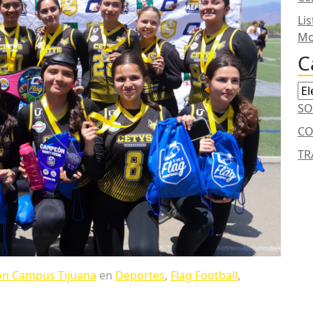
Li
Mo
C
Ca
SO
CO
TR
n Campus Tijuana
en
Deportes
,
Flag Football
,