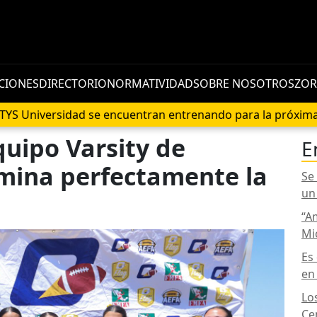
CIONES
DIRECTORIO
NORMATIVIDAD
SOBRE NOSOTROS
ZOR
rsidad se encuentran entrenando para la próxima temporad
uipo Varsity de
E
mina perfectamente la
Se
un
“A
Mi
Es
en
Lo
Ce