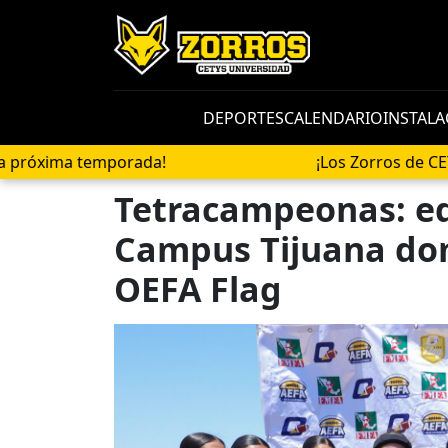
DEPORTES
CALENDARIO
INSTALA
 temporada!
¡Los Zorros de CETYS Unive
Tetracampeonas: eq
Campus Tijuana do
OEFA Flag