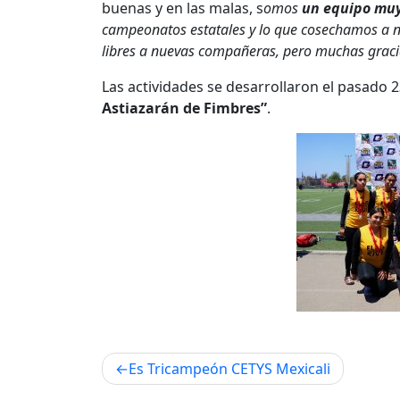
buenas y en las malas, s
omos
un equipo muy
campeonatos estatales y lo que cosechamos a niv
libres a nuevas compañeras, pero muchas gracia
Las actividades se desarrollaron el pasado 
Astiazarán de Fimbres”
.
Navegación
Es Tricampeón CETYS Mexicali