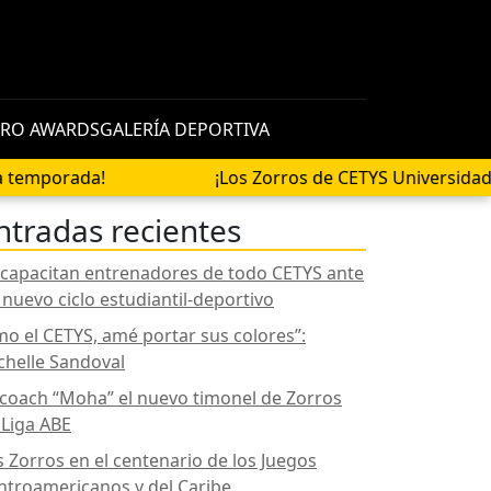
RO AWARDS
GALERÍA DEPORTIVA
a!
¡Los Zorros de CETYS Universidad se encue
ntradas recientes
 capacitan entrenadores de todo CETYS ante
 nuevo ciclo estudiantil-deportivo
mo el CETYS, amé portar sus colores”:
chelle Sandoval
 coach “Moha” el nuevo timonel de Zorros
 Liga ABE
s Zorros en el centenario de los Juegos
ntroamericanos y del Caribe