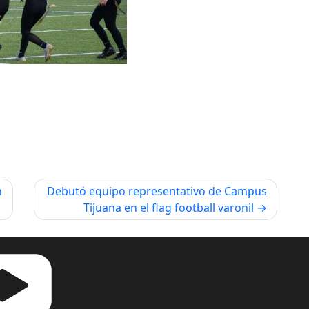
n
Debutó equipo representativo de Campus
Tijuana en el flag football varonil