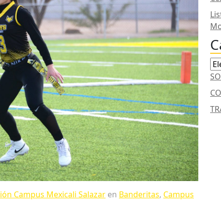
Li
Mo
C
Ca
SO
CO
TR
ón Campus Mexicali Salazar
en
Banderitas
,
Campus