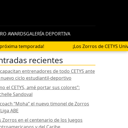
RO AWARDS
GALERÍA DEPORTIVA
porada!
¡Los Zorros de CETYS Universidad se e
ntradas recientes
 capacitan entrenadores de todo CETYS ante
 nuevo ciclo estudiantil-deportivo
mo el CETYS, amé portar sus colores”:
chelle Sandoval
 coach “Moha” el nuevo timonel de Zorros
 Liga ABE
s Zorros en el centenario de los Juegos
ntroamericanos y del Caribe