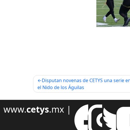
Navegación
Disputan novenas de CETYS una serie e
el Nido de los Águilas
de
entradas
www.
cetys
.mx |