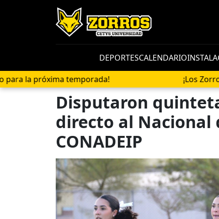
DEPORTES
CALENDARIO
INSTALA
xima temporada!
¡Los Zorros de CETYS U
Disputaron quintet
directo al Nacional 
CONADEIP