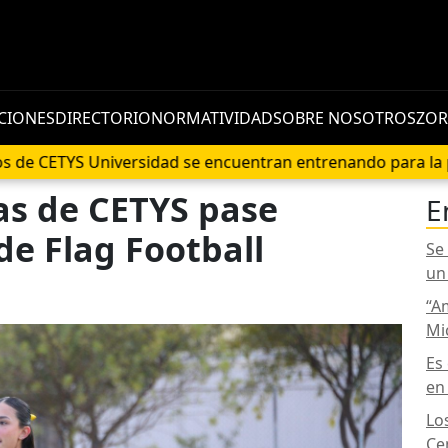
CIONES
DIRECTORIO
NORMATIVIDAD
SOBRE NOSOTROS
ZOR
niversidad se encuentran entrenando para la próxima tem
as de CETYS pase
E
de Flag Football
Se
un
“A
Mi
Es
en
Lo
Ce