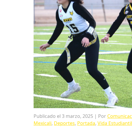
Publicado el 3 marzo, 2025 | Por
Comunicaci
Mexicali
,
Deportes
,
Portada
,
Vida Estudiantil