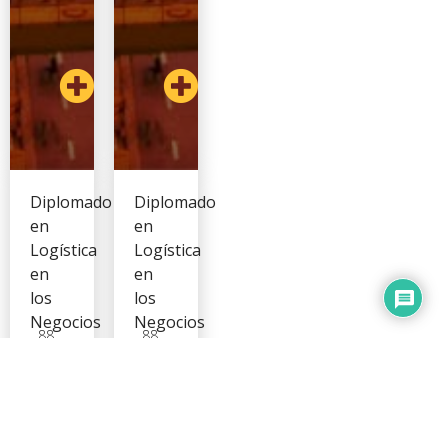
Diplomado
Diplomado
en
en
Logística
Logística
en
en
los
los
Negocios
Negocios
88
88
y en
y en
19/06/2026
04/08/2026
horas
horas
la
la
Cadena
Cadena
de
de
Suministro
Suministro